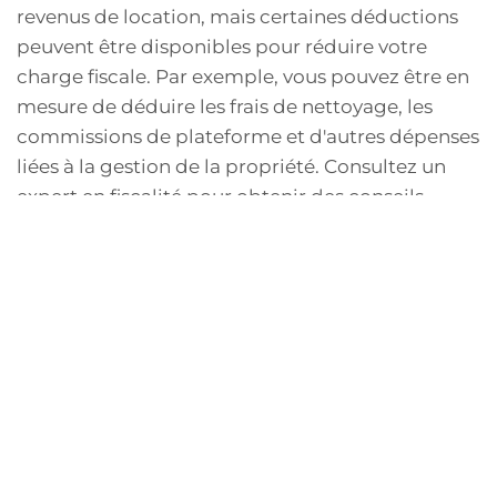
revenus de location, mais certaines déductions
peuvent être disponibles pour réduire votre
charge fiscale. Par exemple, vous pouvez être en
mesure de déduire les frais de nettoyage, les
commissions de plateforme et d'autres dépenses
liées à la gestion de la propriété. Consultez un
expert en fiscalité pour obtenir des conseils
personnalisés sur la meilleure façon de gérer vos
obligations fiscales.
Autres frais administratifs
En plus des taxes, d'autres frais administratifs
peuvent également s'appliquer, tels que les frais
d'enregistrement, les frais d'assurance ou encore