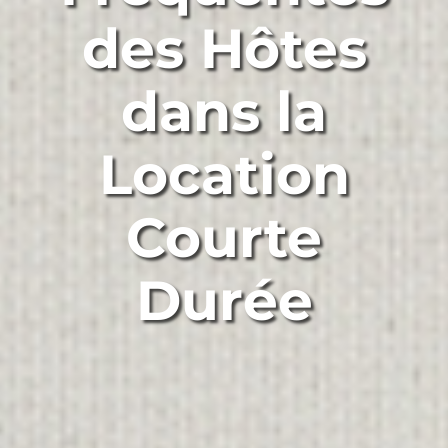
des Hôtes
dans la
Location
Courte
Durée