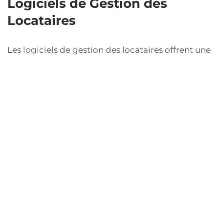
Logiciels de Gestion des
Locataires
Les logiciels de gestion des locataires offrent une
plateforme centralisée pour suivre toutes les
interactions avec les locataires, y compris les
plaintes. Ils permettent de numéroter les
plaintes, de suivre les temps de réponse, et de
clôturer les problèmes une fois résolus. En
intégrant ces outils, les gestionnaires peuvent
également améliorer la communication et la
transparence avec les locataires, ce qui est
essentiel pour construire une relation de
confiance.